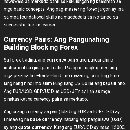
nawawala sa merkado dahil sa kakulangan ng kaalaman sa
mga basic concepts. Ang pag-master ng forex jargon ay isa
sa mga foundational skills na magdadala sa iyo tungo sa
successful trading career.
Currency Pairs: Ang Pangunahing
Building Block ng Forex
Sa forex trading, ang
currency pairs
ang pangunahing
instrument na ginagamit natin. Palaging magkapares ang
mga pera na tine-trade—hindi mo maaaring bumili ng Euro
lang nang hindi mo alam kung ilang US Dollar ang kapalit nito.
Ang EUR/USD, GBP/USD, at USD/JPY ay ilan sa mga
pinakasikat na currency pairs sa merkado.
Ang unang currency sa pair (tulad ng EUR sa EUR/USD) ay
tinatawag na
base currency
, habang ang pangalawa (USD)
ay ang
quote currency
. Kung ang EUR/USD ay nasa 1.2000,