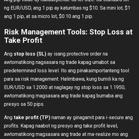
ng EUR/USD, ang 1 pip ay katumbas ng $10. Sa mini lot, $1
ang 1 pip, at sa micro lot, $0.10 ang 1 pip.
Risk Management Tools: Stop Loss at
Take Profit
Ang
stop loss (SL)
ay isang protective order na
awtomatikong nagsasara ng trade kapag umabot sa
predetermined loss level. Ito ang pinakaimportanteng tool
para sa risk management. Halimbawa, kung bumili ka ng
EUR/USD sa 1.2000 at naglagay ng stop loss sa 1.1950,
awtomatikong magsasara ang trade kapag bumaba ang
presyo sa 50 pips.
Ang
take profit (TP)
naman ay ginagamit para i-secure ang
profits. Kapag naabot ng presyo ang take profit level,
awtomatikong magsasara ang trade at ma-realize mo ang