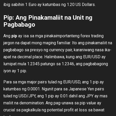
ibig sabihin 1 Euro ay katumbas ng 1.20 US Dollars.
Pip: Ang Pinakamaliit na Unit ng
Pagbabago
Ang
pip
ay isa sa mga pinakaimportanteng forex trading
jargon na dapat mong maging familiar. Ito ang pinakamaliit na
pagbabago sa presyo ng currency pair, karaniwang nasa ika-
apat na decimal place. Halimbawa, kung ang EUR/USD ay
lumipat mula 1.2345 patungo sa 1.2346, ang pagbabagong
iyon ay 1 pip.
Para sa mga major pairs tulad ng EUR/USD, ang 1 pip ay
katumbas ng 0.0001. Ngunit para sa Japanese Yen pairs
tulad ng USD/JPY, ang 1 pip ay 0.01 dahil ang JPY ay mas
maliit na denomination. Ang pag-unawa sa pip value ay
crucial sa pagkalkula ng potential profit at loss sa bawat