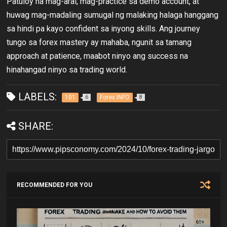
Patuloy na mag-aral, mag-practice sa demo account, at
huwag mag-madaling sumugal ng malaking halaga hanggang
sa hindi pa kayo confident sa inyong skills. Ang journey
tungo sa forex mastery ay mahaba, ngunit sa tamang
approach at patience, maabot ninyo ang success na
hinahangad ninyo sa trading world.
LABELS:
101
Forex INFO
6
8
SHARE:
RECOMMENDED FOR YOU