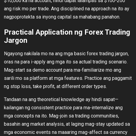
$10,000 ka na account, hindi dapat lalampas sa $100-200
ang risk mo per trade. Ang disciplined na approach na ito ay
nagpoprotekta sa inyong capital sa mahabang panahon.
Practical Application ng Forex Trading
Jargon
Ngayong nakilala mo na ang mga basic forex trading jargon,
oras na para i-apply ang mga ito sa actual trading scenario.
Mag-start sa demo account para ma-familiarize mo ang
sarili mo sa platform at mga features. Practice ang paggamit
ng stop loss, take profit, at different order types.
Tandaan na ang theoretical knowledge ay hindi sapat—
kailangan ng consistent practice para ma-internalize ang
mga concepts na ito. Mag-join sa trading communities,
basahin ang market analysis, at laging mag-stay updated sa
mga economic events na maaaring mag-affect sa currency