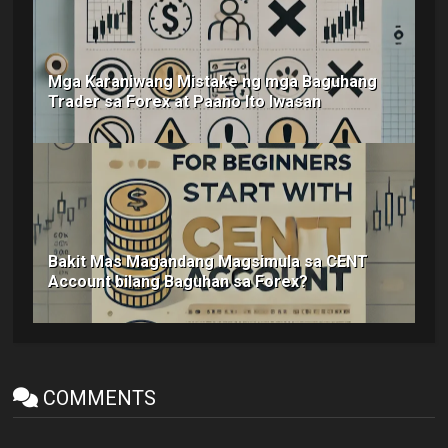
Mga Karaniwang Mistake ng mga Baguhang
Trader sa Forex at Paano Ito Iwasan
Bakit Mas Magandang Magsimula sa CENT
Account bilang Baguhan sa Forex?
COMMENTS