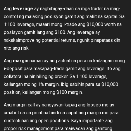
Ang
leverage
ay nagbibigay-daan sa mga trader na mag-
control ng malaking posisyon gamit ang maliit na kapital. Sa
1:100 leverage, maaari mong i-trade ang $10,000 worth na
posisyon gamit lang ang $100. Ang leverage ay
nakakaimprove ng potential returns, ngunit pinapataas din
nito ang risk.
Ang
margin
naman ay ang actual na pera na kailangan mong
i-deposit para makapag-trade gamit ang leverage. Ito ang
collateral na hinihiling ng broker. Sa 1:100 leverage,
kailangan mo ng 1% margin, ibig sabihin para sa $10,000
position, kailangan mo ng $100 margin.
Ang margin call ay nangyayari kapag ang losses mo ay
umabot na sa point na hindi na sapat ang margin mo para
sustentuhan ang open positions. Kaya importante ang
proper risk management para maiwasan ang ganitong